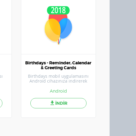
Birthdays - Reminder, Calendar
& Greeting Cards
sı
Birthdays mobil uygulamasını
Android cihazınıza indirerek
sevdiklerinizi mutlu edin.
Android
İNDİR