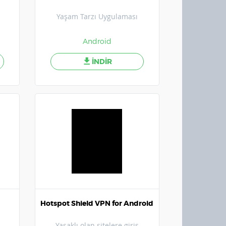
Yaşam Tarzı Uygulaması
Android
İNDİR
Hotspot Shield VPN for Android
Yasaklı olan sitelere giriş