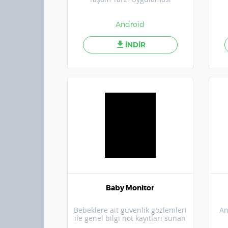
Android
İNDİR
Baby Monitor
Bebeklere ait güvenlik gözlemleri
An
ile genel bilgi not kayıtları sunan
uygulama