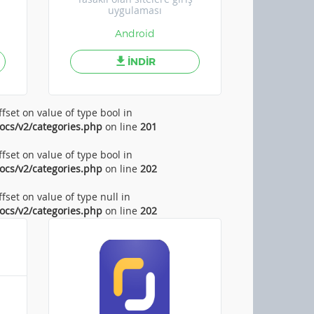
uygulaması
Android
İNDİR
ffset on value of type bool in
ocs/v2/categories.php
on line
201
ffset on value of type bool in
ocs/v2/categories.php
on line
202
ffset on value of type null in
ocs/v2/categories.php
on line
202