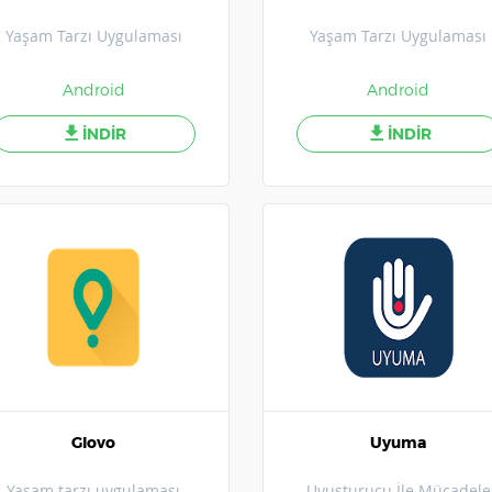
Yaşam Tarzı Uygulaması
Yaşam Tarzı Uygulaması
Android
Android
İNDİR
İNDİR
Glovo
Uyuma
Yaşam tarzı uygulaması
Uyuşturucu İle Mücadele