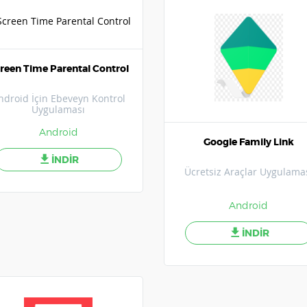
reen Time Parental Control
ndroid İçin Ebeveyn Kontrol
Uygulaması
Android
Google Family Link
İNDİR
Ücretsiz Araçlar Uygulama
Android
İNDİR