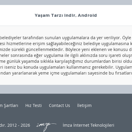
Yaşam Tarzı indir, Android
elediyeler tarafından sunulan uygulamalara da yer veriliyor. Öyle 
 hizmetlerine erişim sağlayabileceğiniz belediye uygulamasına kad
mizde sürekli güncellenmektedir. Böylece yeni eklenen ve konusu da
emeler sonrasında eğer uygulama ile ilgili aklınızda soru işareti o
çme günlük yaşamda sıklıkla karşılaştığımız durumlardan birisi oldu
 iseniz bu konuda uygulamaları kullanmanız gerekebilir. Uygulamala
rından yararlanarak yeme içme uygulamaları sayesinde bu fırsatları 
m Şartları
Hız Testi
Contact Us
İletişim
dır. 2012 - 2026
İmza İnternet Teknolojileri