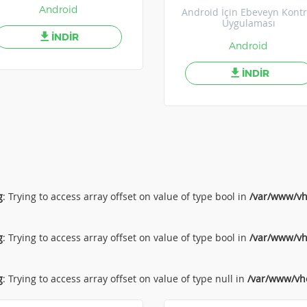
Android
Android İçin Ebeveyn Kontr
Uygulaması
İNDİR
Android
İNDİR
g
: Trying to access array offset on value of type bool in
/var/www/vh
g
: Trying to access array offset on value of type bool in
/var/www/vh
g
: Trying to access array offset on value of type null in
/var/www/vho